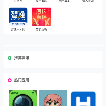
鱼泡网
躺平兼职
元气兼职
懒人兼职
智通人才网
店长直聘
推荐资讯
热门应用