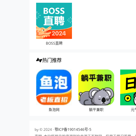
BOSS直聘
热门推荐
鱼泡网
躺平兼职
元
by © 2024 ·
鄂ICP备19014546号-5