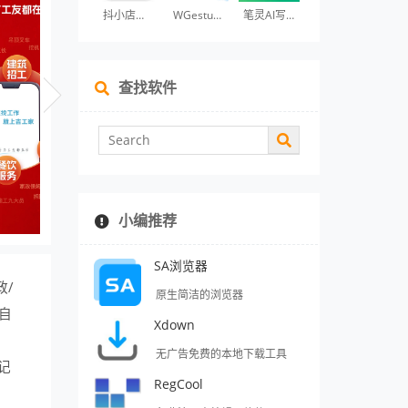
抖小店商家版
WGestures
笔灵AI写作
查找软件
小编推荐
SA浏览器
政/
原生简洁的浏览器
自
Xdown
无广告免费的本地下载工具
记
RegCool