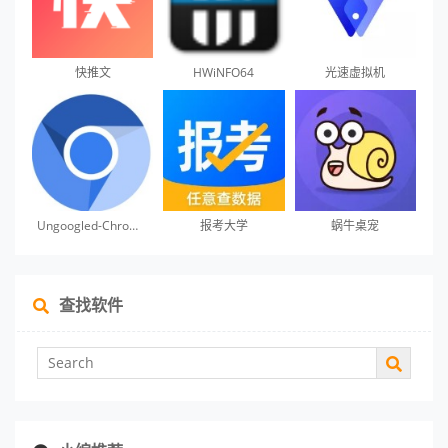
快推文
HWiNFO64
光速虚拟机
Ungoogled-Chromium
报考大学
蜗牛桌宠
查找软件