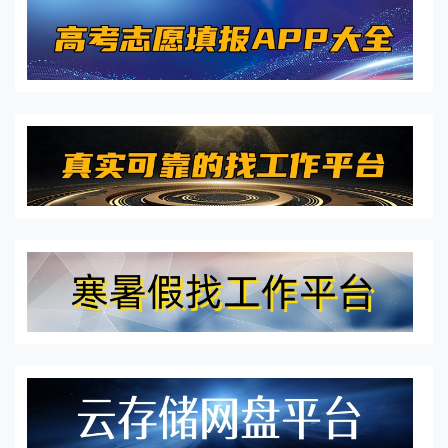
就让小编来为用户们推荐一些优质的平台，保证岗位都是真
实可靠的，唯一要记住的是不要在平台之外被骗，不然平台
也无法帮助你。日结兼职工作非常适合宝妈和大学生做一
做，在目前的就业情况呢，不少待业的朋友也可以做一做，
这些兼职平台线上的兼职工作和线下的兼职工作都有，你可
以按需挑选哦！
2024年的高考即将结束，许多家长和孩子都会开始着手于填
报志愿的任务，填报志愿是至关重要的，关乎你上到哪一所
大学，所以今天小编为大家带来了一系列的高考志愿填报
APP，这些平台中有详细的院校各大数据，能够分析出你的
分数线上哪所大学好一些，让考生和家长获得一定的参考帮
助是很有必要的，有需要的用户快来下载吧。
今年的暑假即将来临，上千万的大学生即将涌入就业市场。
资机库小编为网友们推荐真实可靠的找工作平台，是现在口
碑流量都不错的一些求职招聘平台，求职和招聘的需求都可
以在这里发布，企业可以找到自己想要的员工，求职者也可
以筛选自己心仪的工作岗位投递简历，沟通完成后就可以上
岗工作，解决网友们的就业问题。
今天小编为求职者们推荐一批寒暑假找工作平台，这是为了
迎接暑假到来，一千多万大学生即将找工作的情况，小编特
地收集了这些APP，平台中的岗位都是真实有效的，求职的
用户只需要及时投递简历沟通面试时间即可。平台都是可以