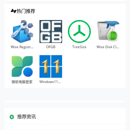
热门推荐
Wise Registry Cleaner
OFGB
TreeSize
Wise Disk Cleaner
Windows11Manager
微软电脑管家
推荐资讯