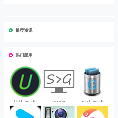
推荐资讯
热门应用
IObit Uninstaller
Screentogif
Geek Uninstaller